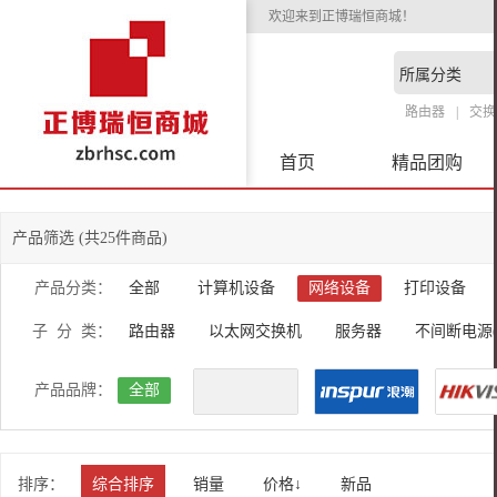
欢迎来到正博瑞恒商城！
路由器
交换
首页
精品团购
产品筛选 (共25件商品)
产品分类：
全部
计算机设备
网络设备
打印设备
子 分 类：
路由器
以太网交换机
服务器
不间断电源(
产品品牌：
全部
排序：
综合排序
销量
价格↓
新品