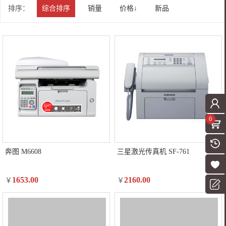
排序：
综合排序
销量
价格↓
新品
0
奔图 M6608
三星激光传真机 SF-761
1653.00
2160.00
￥
￥